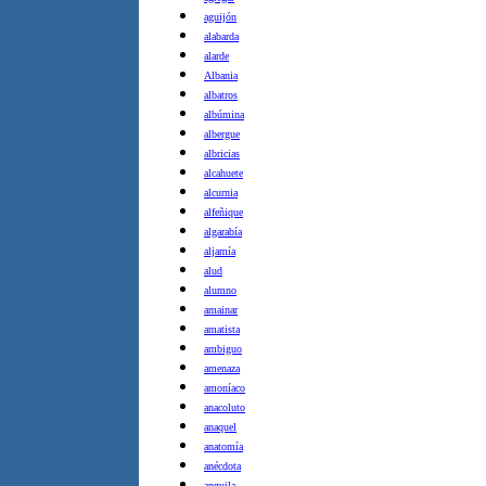
aguijón
alabarda
alarde
Albania
albatros
albúmina
albergue
albricias
alcahuete
alcurnia
alfeñique
algarabía
aljamía
alud
alumno
amainar
amatista
ambiguo
amenaza
amoníaco
anacoluto
anaquel
anatomía
anécdota
anguila