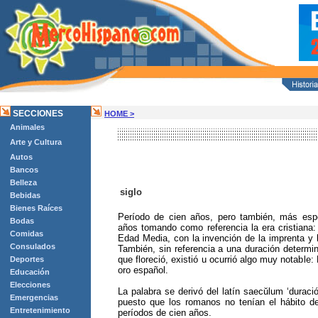
SECCIONES
HOME >
Animales
Arte y Cultura
Autos
Bancos
Belleza
siglo
Bebidas
Bienes Raíces
Período de cien años, pero también, más espe
Bodas
años tomando como referencia la era cristiana: 
Comidas
Edad Media, con la invención de la imprenta y 
Consulados
También, sin referencia a una duración determin
que floreció, existió u ocurrió algo muy notable: 
Deportes
oro español.
Educación
Elecciones
La palabra se derivó del latín saecŭlum ‘duraci
Emergencias
puesto que los romanos no tenían el hábito de 
Entretenimiento
períodos de cien años.