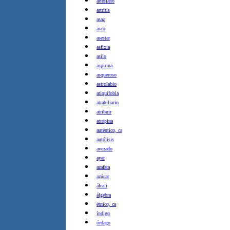
artesiano
artritis
asaz
asco
asestar
asfixia
asilo
aspirina
asqueroso
astrolabio
atiquifobia
atrabiliario
atribuir
atropina
auténtico, ca
autólisis
avezado
ayer
azafata
azúcar
álcali
álgebra
étnico, ca
índigo
órdago