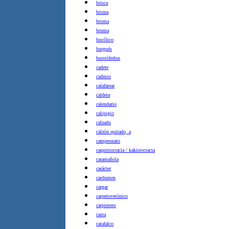
brisca
brizna
broma
bruma
bucólico
burgués
bustrófedon
cadete
cadmio
calafatear
caldera
calendario
calipigio
calzado
calzón quitado, a
campeonato
caquistocracia / kakistocracia
caramañola
carácter
cardumen
cargar
carpetovetónico
carpintero
casta
catafalco