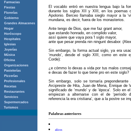
Farmacias
El vocablo entró en nuestra lengua bajo la fo
Fiestas
durante los siglos XII y XIII, en los poemas
Florerías
Apolonio. Berceo llamaba sieglo mayor a la ‘vi
Gobierno
mundana, es decir, fuera de los monasterios.
Grandes Almacenes
Ante tengo de Dios, que me faz grant amor,
Hogar
que estando honrado, en complido valor,
Horóscopo
assí quiere que vaya pora 'l siglo mayor,
Hospitales
ante que pesar prenda nin ningunt desabor. (Alex
Iglesias
Joyerías
Sin embargo, la forma actual siglo, ya era us
‘mundo’, desde el siglo XIII, como en este 
Música
Corde):
Oficina
Organizaciones
¿e cómmo lo dexas a vida por tus malos consej
Pastelerías
e dexas de fazer lo que tiene pro en este siglo?
Pizzerías
Sin embargo, solo se tornaría preponderante a
Profesionales
Arcipreste de Hita, Juan de Mena, Enrique de V
Recetas
significado de ‘mundo’ y de ‘época’. Solo en el
Restaurantes
empiezan a alternarse con el de ‘período
Servicios
referencia la era cristiana’, que a la postre se im
Supermercados
Turismos
Palabras anteriores
añicos