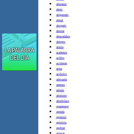
añoranza
abeto
abigarrado
abisal
abogado
abortar
abracadabra
abrupto
abulia
academia
acólito
accidente
acera
acróstico
adecuado
aderezo
adonis
aforismo
afrodisíaco
agazaparse
agenda
agenesia
agiotista
agobiar
agregar