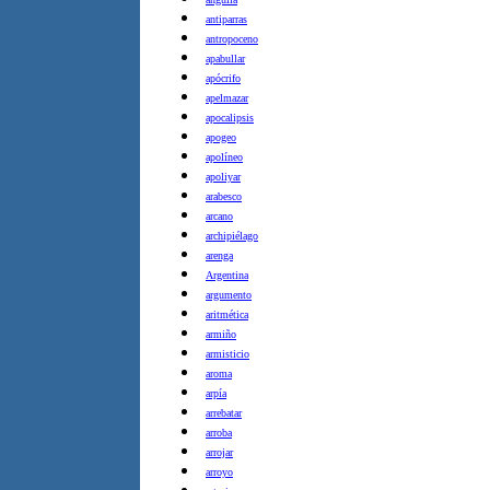
antiparras
antropoceno
apabullar
apócrifo
apelmazar
apocalipsis
apogeo
apolíneo
apoliyar
arabesco
arcano
archipiélago
arenga
Argentina
argumento
aritmética
armiño
armisticio
aroma
arpía
arrebatar
arroba
arrojar
arroyo