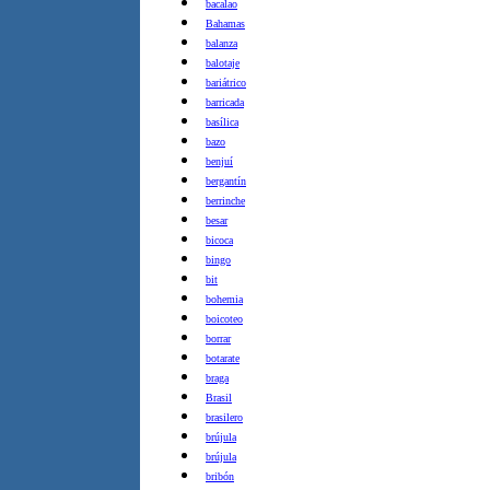
bacalao
Bahamas
balanza
balotaje
bariátrico
barricada
basílica
bazo
benjuí
bergantín
berrinche
besar
bicoca
bingo
bit
bohemia
boicoteo
borrar
botarate
braga
Brasil
brasilero
brújula
brújula
bribón