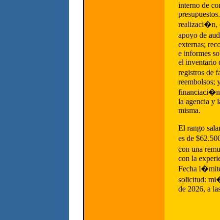
interno de co
presupuestos.
realizaci�n,
apoyo de aud
externas; rec
e informes sob
el inventario 
registros de 
reembolsos; y
financiaci�n 
la agencia y l
misma.
El rango salar
es de $62.50
con una rem
con la experi
Fecha l�mite 
solicitud: m
de 2026, a la