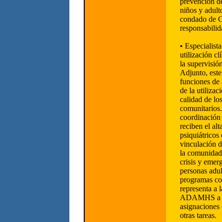
prevención d
niños y adult
condado de C
responsabilid
• Especialista
utilización cl
la supervisió
Adjunto, est
funciones de 
de la utilizac
calidad de los
comunitarios.
coordinación 
reciben el alt
psiquiátricos 
vinculación d
la comunidad,
crisis y emerg
personas adul
programas co
representa a 
ADAMHS a tr
asignaciones 
otras tareas.