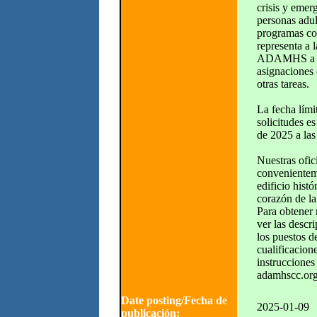
crisis y emerg
personas adul
programas co
representa a 
ADAMHS a tr
asignaciones 
otras tareas.
La fecha lími
solicitudes e
de 2025 a las
Nuestras ofic
convenientem
edificio hist
corazón de la
Para obtener
ver las descr
los puestos de
cualificacion
instrucciones 
adamhscc.org
Date posting/Fecha de
2025-01-09
publicación: