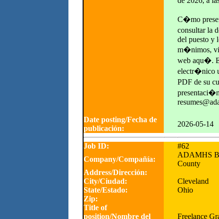
de 2026, a la
C�mo present
consultar la
del puesto y l
m�nimos, vis
web aqu�. E
electr�nico 
PDF de su cu
presentaci�n
resumes@ada
Date posting/Fecha de
2026-05-14
publicación:
Job ID:
#62
ADAMHS Boa
Company/Compañía:
County
Address/Dirección:
City/Ciudad:
Cleveland
State/Estado:
Ohio
Zip:
Title of
position/Nombre del
Freelance Gr