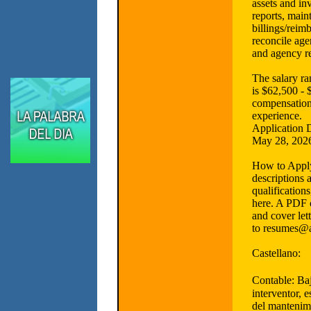
assets and in
reports, main
billings/reim
reconcile age
and agency r
The salary ra
is $62,500 - 
compensatio
experience.
Application 
May 28, 2026
How to Apply:
descriptions
qualifications
here. A PDF 
and cover let
to resumes@
Castellano:
Contable: Ba
interventor, 
del mantenimi