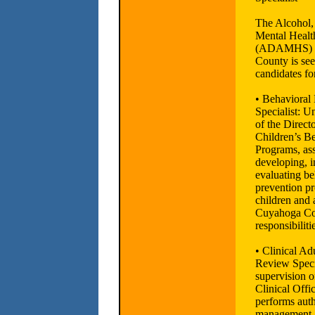
The Alcohol,
Mental Healt
(ADAMHS) B
County is see
candidates fo
• Behavioral
Specialist: U
of the Direct
Children’s B
Programs, ass
developing, 
evaluating be
prevention p
children and 
Cuyahoga Co
responsibiliti
• Clinical Adu
Review Speci
supervision o
Clinical Offic
performs autho
management, 