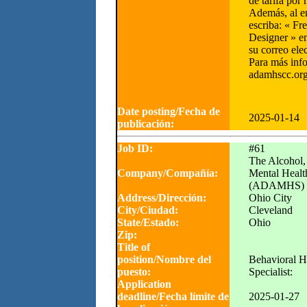
de tarifa por
Además, al en
escriba: « Fr
Designer » en
su correo ele
Para más info
adamhscc.org
Date posting/Fecha de
2025-01-14
publicación:
Job ID:
#61
The Alcohol,
Company/Compañía:
Mental Healt
(ADAMHS)
Address/Dirección:
Ohio City
City/Ciudad:
Cleveland
State/Estado:
Ohio
Zip:
Title of
position/Nombre del
Behavioral H
puesto:
Specialist:
Application
deadline/Fecha límite de
2025-01-27