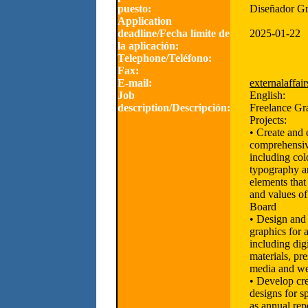
puesto:
Diseñador G
Application
deadline/Fecha límite de
2025-01-22
la aplicación:
Telephone/Teléfono:
Fax:
E-mail:
externalaffa
Job
English:
description/Descripción:
Freelance Gr
Projects:
• Create and 
comprehensiv
including col
typography an
elements that 
and values 
Board
• Design and
graphics for a
including dig
materials, pre
media and we
• Develop cr
designs for sp
as annual rep