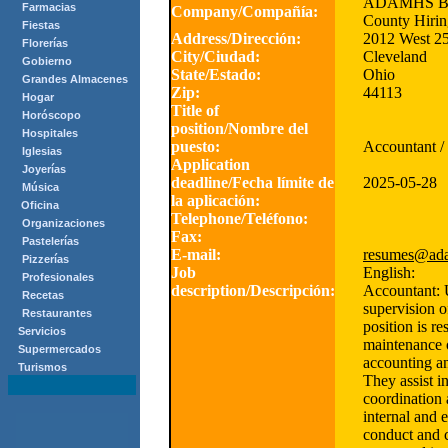
ADAMHS Boa
Farmacias
Company/Compañía:
County Hirin
Fiestas
Address/Dirección:
2012 West 25t
Florerías
City/Ciudad:
Cleveland
Gobierno
State/Estado:
Ohio
Grandes Almacenes
Zip:
44113
Hogar
Title of
Horóscopo
position/Nombre del
Hospitales
puesto:
Accountant /
Iglesias
Application
Joyerías
deadline/Fecha límite de
2025-05-28
Música
la aplicación:
Oficina
Telephone/Teléfono:
Organizaciones
Fax:
Pastelerías
E-mail:
resumes@ada
Pizzerías
Job
English:
Profesionales
description/Descripción:
Accountant: 
Recetas
supervision of
Restaurantes
position is re
Servicios
maintenance o
Supermercados
accounting a
Turismos
They assist i
coordination 
internal and e
conduct and 