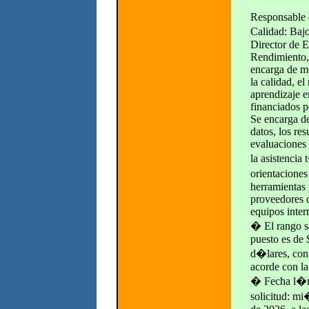
Responsable 
Calidad: Bajo
Director de E
Rendimiento, 
encarga de me
la calidad, el
aprendizaje e
financiados p
Se encarga de
datos, los res
evaluaciones 
la asistencia
orientaciones
herramientas 
proveedores d
equipos inter
� El rango sa
puesto es de
d�lares, co
acorde con la
� Fecha l�mi
solicitud: m