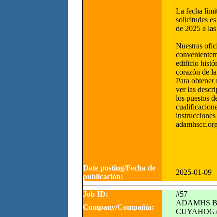
La fecha lími
solicitudes e
de 2025 a las
Nuestras ofic
convenientem
edificio hist
corazón de la
Para obtener
ver las descr
los puestos de
cualificacion
instrucciones 
adamhscc.org
Date posting/Fecha de
2025-01-09
publicación:
Job ID:
#57
ADAMHS B
Company/Compañía:
CUYAHOG