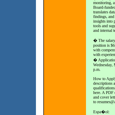
monitoring, a
Board-funded 
translates dat
findings, and
insights into 
tools and sup
and internal 
� The salary 
position is $
with compen
with experien
� Applicatio
Wednesday, M
p.m.
How to Apply:
descriptions
qualifications
here. A PDF 
and cover let
to resumes@
Espa�ol: