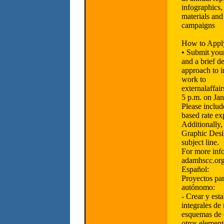
infographics,
materials and
campaigns
How to Appl
• Submit your
and a brief d
approach to 
work to
externalaffa
5 p.m. on Ja
Please includ
based rate ex
Additionally,
Graphic Desig
subject line.
For more info
adamhscc.org
Español:
Proyectos pa
autónomo:
- Crear y esta
integrales de
esquemas de c
otros element