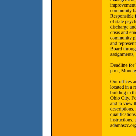
improvement f
community ba
Responsible f
of state psych
discharge an
crisis and em
community pl
and represe
Board throug
assignments, 
Deadline for 
p.m., Monday
Our offices a
located in a r
building in th
Ohio City. F
and to view t
descriptions
qualifications
instructions, 
adamhscc.org