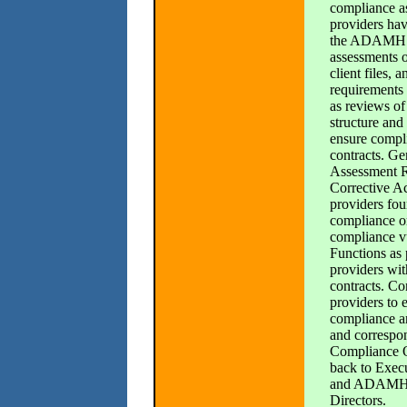
compliance a
providers hav
the ADAMHS
assessments o
client files, a
requirements 
as reviews of
structure and 
ensure compl
contracts. Ge
Assessment R
Corrective Ac
providers fou
compliance or
compliance vu
Functions as 
providers w
contracts. Co
providers to 
compliance an
and correspo
Compliance Of
back to Exe
and ADAMHS
Directors.