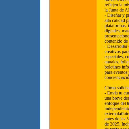
reflejen la mi
la Junta de
- Diseñar y p
alta calidad 
plataformas,
digitales, mat
presentacione
contenido de
- Desarrollar
creativos par
especiales, 
anuales, folle
boletines inf
para eventos
concienciació
Cómo solicita
- Envía tu cu
una breve des
enfoque del t
independient
externalaffa
antes de las 
de 2025. Incl