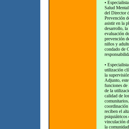
• Especialist
Salud Mental:
del Director
Prevención de
asistir en la p
desarrollo, l
evaluación d
prevención d
niños y adult
condado de C
responsabilid
• Especialista
utilización cl
la supervisió
Adjunto, est
funciones de 
de la utilizac
calidad de los
comunitarios.
coordinación 
reciben el alt
psiquiátricos 
vinculación d
la comunidad,