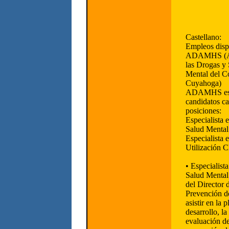
Castellano:
Empleos disp
ADAMHS (Alc
las Drogas y 
Mental del C
Cuyahoga)
ADAMHS est
candidatos ca
posiciones:
Especialista 
Salud Mental
Especialista 
Utilización C
• Especialist
Salud Mental:
del Director
Prevención de
asistir en la p
desarrollo, l
evaluación d