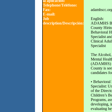
la aplicación:
Telephone/Teléfono:
Fax:
adamhscc.org
E-mail:
Job
English:
description/Descripción:
ADAMHS Boa
County Hirin
Behavioral H
Specialist an
Clinical Adul
Specialist
The Alcohol,
Mental Healt
(ADAMHS) B
County is see
candidates fo
• Behavioral
Specialist: U
of the Direct
Children’s B
Programs, ass
developing, 
evaluating be