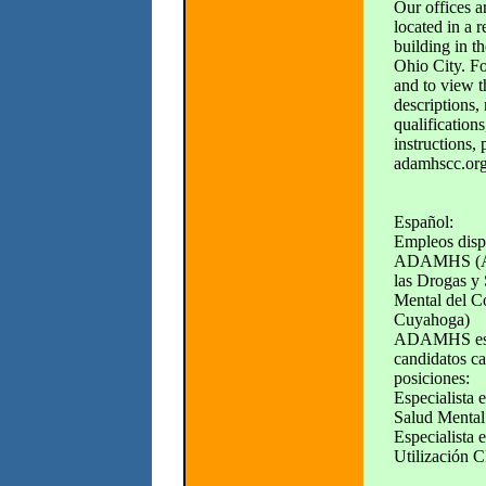
Our offices a
located in a r
building in th
Ohio City. F
and to view t
descriptions
qualifications
instructions, 
adamhscc.org
Español:
Empleos disp
ADAMHS (Alc
las Drogas y 
Mental del C
Cuyahoga)
ADAMHS est
candidatos ca
posiciones:
Especialista 
Salud Mental
Especialista 
Utilización C