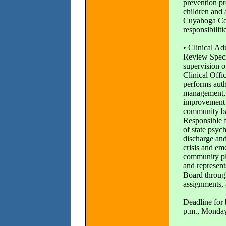
prevention p
children and 
Cuyahoga Co
responsibiliti
• Clinical Adu
Review Speci
supervision o
Clinical Offic
performs autho
management, 
improvement f
community ba
Responsible f
of state psych
discharge an
crisis and em
community pl
and represe
Board throug
assignments, 
Deadline for 
p.m., Monday