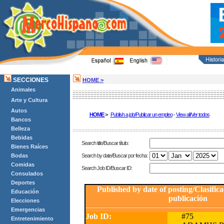
SECCIONES
HOME >
Animales
Arte y Cultura
Autos
HOME
>
Publish a job/Publicar un empleo
-
View all/Ver todos
Bancos
Belleza
Bebidas
Search title/Buscar título:
Bienes Raíces
Bodas
Search by date/Buscar por fecha:
Comidas
Search Job ID/Buscar ID:
Consulados
Deportes
Published by date of posting/Clasific
Educación
publicación
Elecciones
Emergencias
Job ID:
#75
Entretenimiento