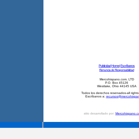
Publicidad
Home
|
Escríbanos
Renuncia de Responsabilidad
Mercohispano.com. LTD
P.O. Box 45126
Westlake, Ohio 44145 USA
Todos los derechos reservados-all right
Escríbanos a:
recursos@mercohispa
sitio desarrollado por:
Mercohispano.c