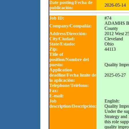
Date posting/Fecha de
2026-05-14
publicación:
Job ID:
#74
ADAMHS Boa
Company/Compañía:
County
Address/Dirección:
2012 West 25t
City/Ciudad:
Cleveland
State/Estado:
Ohio
Zip:
44113
Title of
position/Nombre del
puesto:
Quality Impr
Application
deadline/Fecha límite de
2025-05-27
la aplicación:
Telephone/Teléfono:
Fax:
E-mail:
Job
English:
description/Descripción:
Quality Impr
Under the sup
Strategy and 
this role sup
quality impr