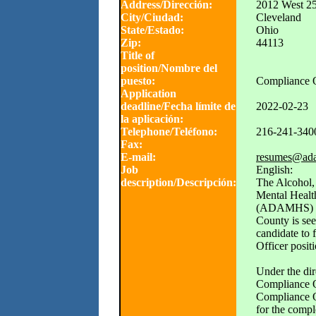
Address/Dirección:
2012 West 25t
City/Ciudad:
Cleveland
State/Estado:
Ohio
Zip:
44113
Title of
position/Nombre del
puesto:
Compliance O
Application
deadline/Fecha límite de
2022-02-23
la aplicación:
Telephone/Teléfono:
216-241-340
Fax:
E-mail:
resumes@ada
Job
English:
description/Descripción:
The Alcohol,
Mental Healt
(ADAMHS) B
County is see
candidate to 
Officer posit
Under the dir
Compliance O
Compliance Of
for the compl