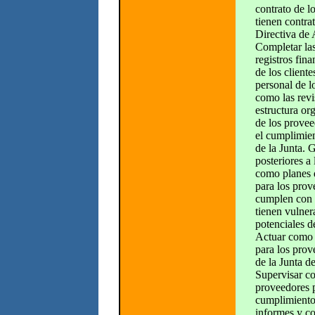
contrato de l
tienen contra
Directiva 
Completar las
registros fina
de los cliente
personal de l
como las revi
estructura org
de los provee
el cumplimien
de la Junta. 
posteriores a 
como planes d
para los pro
cumplen con l
tienen vulner
potenciales d
Actuar como 
para los prov
de la Junta
Supervisar co
proveedores p
cumplimiento
informes y c