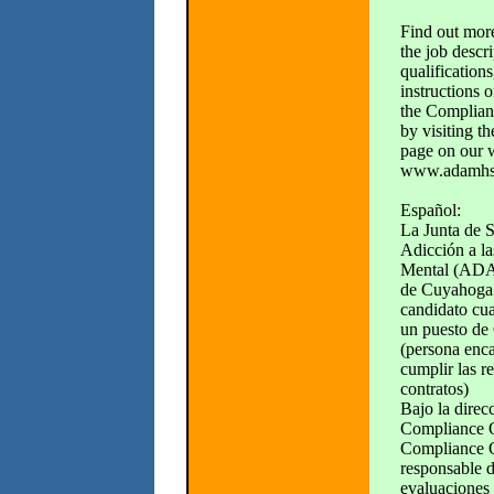
Find out mor
the job desc
qualifications
instructions 
the Complianc
by visiting t
page on our 
www.adamhs
Español:
La Junta de S
Adicción a l
Mental (AD
de Cuyahoga 
candidato cua
un puesto de
(persona enc
cumplir las r
contratos)
Bajo la direc
Compliance O
Compliance O
responsable d
evaluaciones