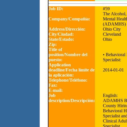
Job ID:
#59
The Alcohol,
Company/Compañía:
Mental Healt
(ADAMHS)
Address/Dirección:
Ohio City
City/Ciudad:
Cleveland
State/Estado:
Ohio
Zip:
Title of
position/Nombre del
• Behavioral
puesto:
Specialist:
Application
deadline/Fecha límite de
2014-01-01
la aplicación:
Telephone/Teléfono:
Fax:
E-mail:
Job
English:
description/Descripción:
ADAMHS Boa
County Hirin
Behavioral H
Specialist an
Clinical Adul
Specialist