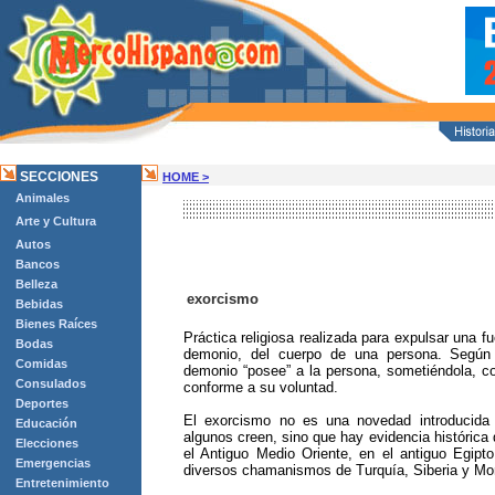
SECCIONES
HOME >
Animales
Arte y Cultura
Autos
Bancos
Belleza
exorcismo
Bebidas
Bienes Raíces
Práctica religiosa realizada para expulsar una 
Bodas
demonio, del cuerpo de una persona. Según 
Comidas
demonio “posee” a la persona, sometiéndola, co
Consulados
conforme a su voluntad.
Deportes
El exorcismo no es una novedad introducida p
Educación
algunos creen, sino que hay evidencia histórica
Elecciones
el Antiguo Medio Oriente, en el antiguo Egipt
Emergencias
diversos chamanismos de Turquía, Siberia y Mo
Entretenimiento