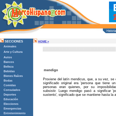
SECCIONES
HOME >
Animales
Arte y Cultura
Autos
Bancos
Belleza
mendigo
Bebidas
Bienes Raíces
Proviene del latín mendicus, que, a su vez, se 
Bodas
significado original era 'persona que tiene u
Comidas
personas eran quienes, por su imposibilida
Consulados
subsistir. Luego mendigo pasó a significar '
sustento', significado que se mantiene hasta la a
Deportes
Educación
Elecciones
Emergencias
Entretenimiento