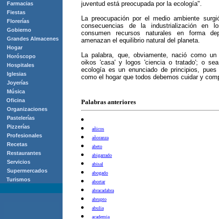
juventud está preocupada por la ecología".
Farmacias
Fiestas
La preocupación por el medio ambiente surgió
Florerías
consecuencias de la industrialización en l
Gobierno
consumen recursos naturales en forma de
Grandes Almacenes
amenazan el equilibrio natural del planeta.
Hogar
La palabra, que, obviamente, nació como un c
Horóscopo
oikos 'casa' y logos 'ciencia o tratado'; o s
Hospitales
ecología es un enunciado de principios, pues 
Iglesias
como el hogar que todos debemos cuidar y compa
Joyerías
Música
Oficina
Palabras anteriores
Organizaciones
Pastelerías
Pizzerías
añicos
Profesionales
añoranza
Recetas
abeto
Restaurantes
abigarrado
Servicios
abisal
Supermercados
abogado
Turismos
abortar
abracadabra
abrupto
abulia
academia