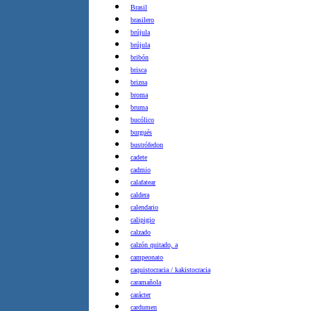
Brasil
brasilero
brújula
brújula
bribón
brisca
brizna
broma
bruma
bucólico
burgués
bustrófedon
cadete
cadmio
calafatear
caldera
calendario
calipigio
calzado
calzón quitado, a
campeonato
caquistocracia / kakistocracia
caramañola
carácter
cardumen