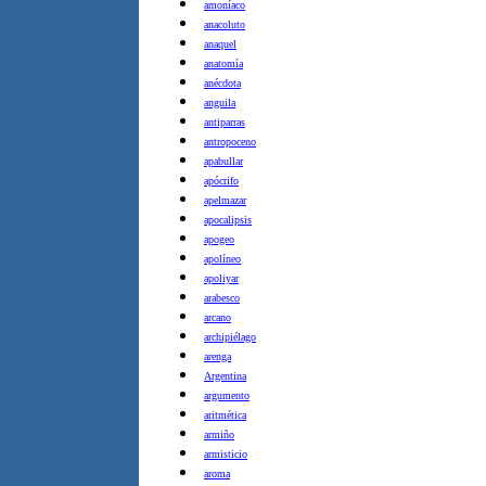
amoníaco
anacoluto
anaquel
anatomía
anécdota
anguila
antiparras
antropoceno
apabullar
apócrifo
apelmazar
apocalipsis
apogeo
apolíneo
apoliyar
arabesco
arcano
archipiélago
arenga
Argentina
argumento
aritmética
armiño
armisticio
aroma