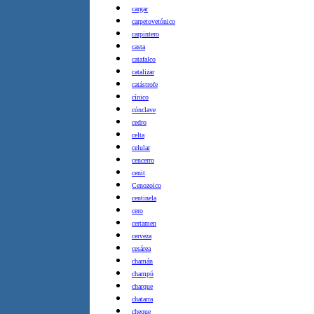
cargar
carpetovetónico
carpintero
casta
catafalco
catalizar
catástrofe
cínico
cónclave
cedro
celta
celular
cencerro
cenit
Cenozoico
centinela
cero
certamen
cerveza
cesárea
chamán
champú
charque
chatarra
cheque