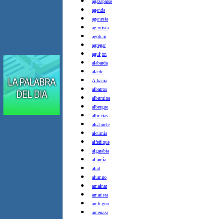
agazaparse
agenda
agenesia
agiotista
agobiar
agregar
aguijón
alabarda
alarde
Albania
albatros
albúmina
albergue
albricias
alcahuete
alcurnia
alfeñique
algarabía
aljamía
alud
alumno
amainar
amatista
ambiguo
amenaza