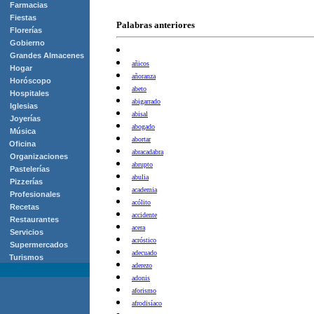
Farmacias
Fiestas
Palabras anteriores
Florerías
Gobierno
Grandes Almacenes
añicos
Hogar
añoranza
Horóscopo
abeto
Hospitales
abigarrado
Iglesias
abisal
Joyerías
abogado
Música
abortar
Oficina
abracadabra
Organizaciones
abrupto
Pastelerías
abulia
Pizzerías
academia
Profesionales
acólito
Recetas
accidente
Restaurantes
acera
Servicios
acróstico
Supermercados
adecuado
Turismos
aderezo
adonis
aforismo
afrodisíaco