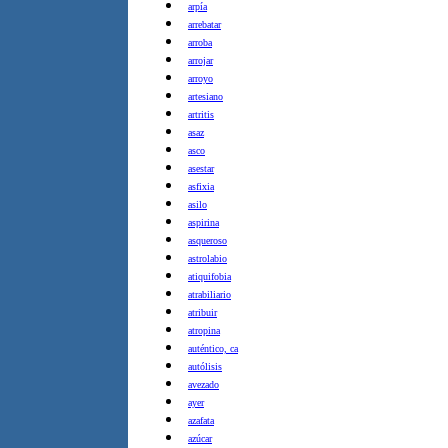
arpía
arrebatar
arroba
arrojar
arroyo
artesiano
artritis
asaz
asco
asestar
asfixia
asilo
aspirina
asqueroso
astrolabio
atiquifobia
atrabiliario
atribuir
atropina
auténtico, ca
autólisis
avezado
ayer
azafata
azúcar