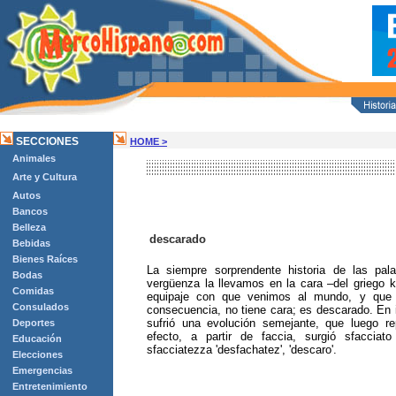
SECCIONES
HOME >
Animales
Arte y Cultura
Autos
Bancos
Belleza
descarado
Bebidas
Bienes Raíces
La siempre sorprendente historia de las pal
Bodas
vergüenza la llevamos en la cara –del griego 
Comidas
equipaje con que venimos al mundo, y que 
Consulados
consecuencia, no tiene cara; es descarado. En ita
sufrió una evolución semejante, que luego re
Deportes
efecto, a partir de faccia, surgió sfacciato
Educación
sfacciatezza 'desfachatez', 'descaro'.
Elecciones
Emergencias
Entretenimiento