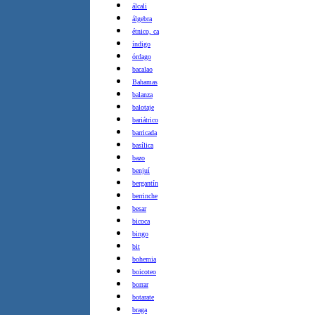
álcali
álgebra
étnico, ca
índigo
órdago
bacalao
Bahamas
balanza
balotaje
bariátrico
barricada
basílica
bazo
benjuí
bergantín
berrinche
besar
bicoca
bingo
bit
bohemia
boicoteo
borrar
botarate
braga