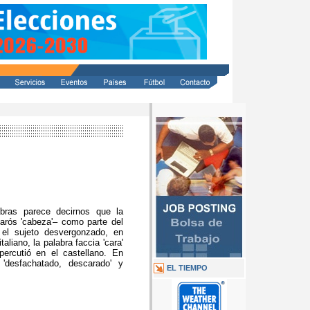
abras parece decirnos que la
karós 'cabeza'– como parte del
el sujeto desvergonzado, en
liano, la palabra faccia 'cara'
percutió en el castellano. En
 'desfachatado, descarado' y
EL TIEMPO