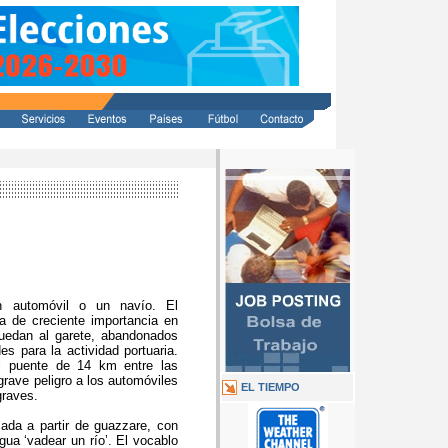
n automóvil o un navío. El
 de creciente importancia en
uedan al garete, abandonados
es para la actividad portuaria.
 puente de 14 km entre las
grave peligro a los automóviles
EL TIEMPO
graves.
mada a partir de guazzare, con
gua ‘vadear un río’. El vocablo