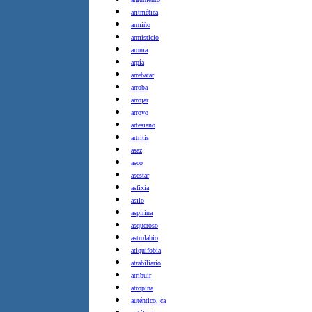
aritmética
armiño
armisticio
aroma
arpía
arrebatar
arroba
arrojar
arroyo
artesiano
artritis
asaz
asco
asestar
asfixia
asilo
aspirina
asqueroso
astrolabio
atiquifobia
atrabiliario
atribuir
atropina
auténtico, ca