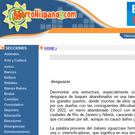
SECCIONES
HOME >
Animales
Arte y Cultura
Autos
Bancos
Belleza
desguazar
Bebidas
Bienes Raíces
Desmontar una estructura, especialmente u
Bodas
desguace de buques abandonados es una tarea
Comidas
los grandes puertos, donde muchos de ellos q
Consulados
por sus dueños con las consiguientes dificultad
En 2022, un navío abandonado chocó con el
Deportes
ciudades de Río de Janeiro y Niterói, causando 
Educación
que circulaban por allí, aunque no causó daños 
Elecciones
Emergencias
La palabra proviene del italiano sguazzare for
Entretenimiento
una s- intensificadoras, que significa en esa len