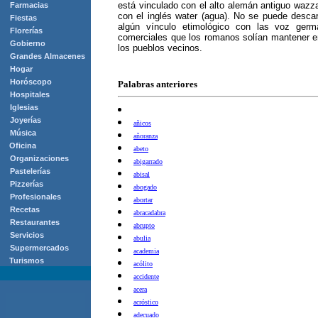
está vinculado con el alto alemán antiguo wazza
Farmacias
con el inglés water (agua). No se puede descar
Fiestas
algún vínculo etimológico con las voz germ
Florerías
comerciales que los romanos solían mantener en
Gobierno
los pueblos vecinos.
Grandes Almacenes
Hogar
Horóscopo
Palabras anteriores
Hospitales
Iglesias
Joyerías
añicos
Música
añoranza
Oficina
abeto
Organizaciones
abigarrado
Pastelerías
abisal
Pizzerías
abogado
Profesionales
abortar
Recetas
abracadabra
Restaurantes
abrupto
Servicios
abulia
Supermercados
academia
Turismos
acólito
accidente
acera
acróstico
adecuado