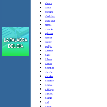
aderezo
adonis
aforismo
afrodisíaco
agazaparse
agenda
agenesia
agiotista
agobiar
agregar
aguijón
alabarda
alarde
Albania
albatros
albúmina
albergue
albricias
alcahuete
alcurnia
alfeñique
algarabía
aljamía
alud
alumno