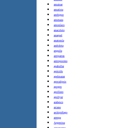
amainar
amatista
ambiguo
amenaza
amoníaco
anacoluto
anaquel
anatomía
anécdota
anguila
antiparras
antropoceno
apabullar
apócrifo
apelmazar
apocalipsis
apogeo
apolíneo
apoliyar
arabesco
arcano
archipiélago
arenga
Argentina
argumento