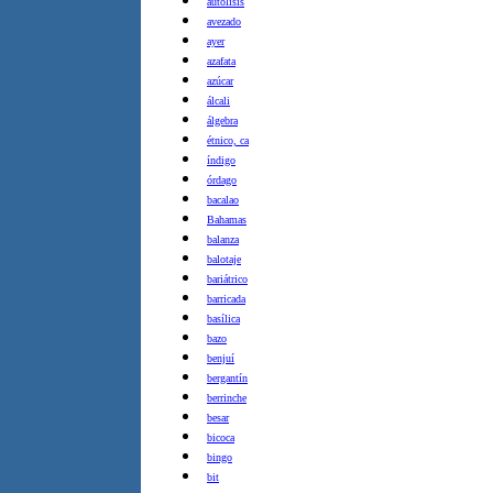
autólisis
avezado
ayer
azafata
azúcar
álcali
álgebra
étnico, ca
índigo
órdago
bacalao
Bahamas
balanza
balotaje
bariátrico
barricada
basílica
bazo
benjuí
bergantín
berrinche
besar
bicoca
bingo
bit