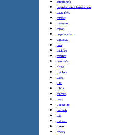
campeonato
caquistocracia / kakistocracia
caramañola
carácter
cardumen
cargar
carpetovetónico
carpintero
casta
catafalco
catalizar
catástrofe
cínico
cónclave
cedro
celta
celular
cencerro
cenit
Cenozoico
centinela
cero
certamen
cerveza
cesárea