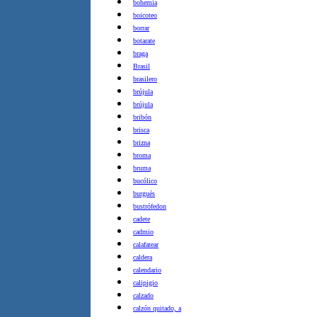
bohemia
boicoteo
borrar
botarate
braga
Brasil
brasilero
brújula
brújula
bribón
brisca
brizna
broma
bruma
bucólico
burgués
bustrófedon
cadete
cadmio
calafatear
caldera
calendario
calipigio
calzado
calzón quitado, a