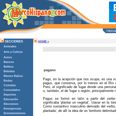
SECCIONES
HOME >
Animales
Arte y Cultura
Autos
Bancos
Belleza
pagano
Bebidas
Bienes Raíces
Pago, en la acepción que nos ocupa, es una vo
Bodas
pagus, que conserva, por lo menos en el Río d
Comidas
Perú, el significado de 'lugar donde una person
Consulados
o, también, el de 'lugar o región, principalmente ru
Deportes
Pagus se formó en latín a partir del verbo
Educación
significaba 'plantar un vegetal', 'clavar en la tier
Elecciones
Como sustantivo masculino derivado del verbo,
Emergencias
plantada'; de allí la idea de un 'territorio delimita
Entretenimiento