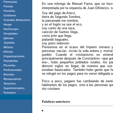
Farmacias
En una milonga de Manuel Fama, que se hizo c
Fiestas
interpretada por la orquesta de Juan DArienzo, 
Florerías
Soy del pago de Areco,
Gobierno
tierra de Segundo Sombra,
Grandes Almacenes
la paisanada me nombra,
y en el fogón se oye el eco,
Hogar
soy canto de una raza,
Horóscopo
canción de Santos Vega,
Hospitales
como jirón que llega,
Iglesias
pialando baguales,
Joyerías
soy potro redomón.
Pensemos en el ocaso del Imperio romano y
Música
personas nacían, vivían la vida entera y moría
Oficina
pueblo. Cuando el cristianismo se exten
Organizaciones
principalmente después de Constantino –que gob
Pastelerías
era–, hubo pequeños poblados rurales, los pa
Pizzerías
demoró siglos en llegar, de manera que sus
estaban bautizados. También hubo gente que h
Profesionales
se refugió en los pagos para no verse obligada a 
Recetas
Restaurantes
Poco a poco, pagano fue cambiando de sentid
Servicios
habitantes de los pagos, sino a las personas qu
Supermercados
rito cristiano
Turismos
Palabras anteriores