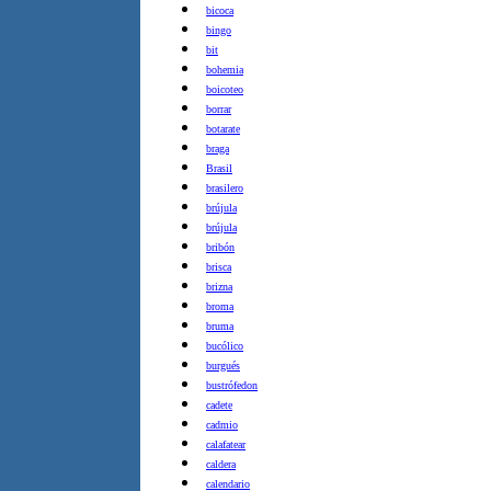
bicoca
bingo
bit
bohemia
boicoteo
borrar
botarate
braga
Brasil
brasilero
brújula
brújula
bribón
brisca
brizna
broma
bruma
bucólico
burgués
bustrófedon
cadete
cadmio
calafatear
caldera
calendario