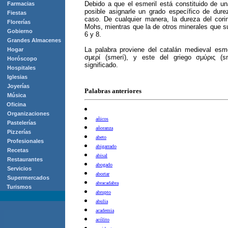
Debido a que el esmeril está constituido de u
Farmacias
posible asignarle un grado específico de dur
Fiestas
caso. De cualquier manera, la dureza del cor
Florerías
Mohs, mientras que la de otros minerales que s
Gobierno
6 y 8.
Grandes Almacenes
La palabra proviene del catalán medieval esmer
Hogar
σμερί (smerí), y este del griego σμύρις (
Horóscopo
significado.
Hospitales
Iglesias
Joyerías
Palabras anteriores
Música
Oficina
Organizaciones
añicos
Pastelerías
añoranza
Pizzerías
abeto
Profesionales
abigarrado
Recetas
abisal
Restaurantes
abogado
Servicios
abortar
Supermercados
abracadabra
Turismos
abrupto
abulia
academia
acólito