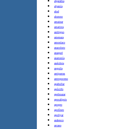
algarabía
aljamía
alud
alumno
amainar
amatista
ambiguo
amenaza
amoníaco
anacoluto
anaquel
anatomía
anécdota
anguila
antiparras
antropoceno
apabullar
apócrifo
apelmazar
apocalipsis
apogeo
apolíneo
apoliyar
arabesco
arcano