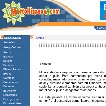
SECCIONES
HOME >
Animales
Arte y Cultura
Autos
Bancos
Belleza
esmeril
Bebidas
Bienes Raíces
Mineral de color negruzco, extremadamente duro,
Bodas
cortar o pulir. Está compuesto por óxido d
Comidas
corindón, mezclado con otros minerales. Es e
Consulados
afilar y diversos elementos para pulir madera, 
suele llamar esmeril también a la piedra artificia
Deportes
metálicos y pulir o desgastar otras cosas.
Educación
Elecciones
De esta palabra se formó el verbo esmerilar ‘p
Emergencias
esmeril’ y el sustantivo esmeriladora, ‘maquina p
Entretenimiento