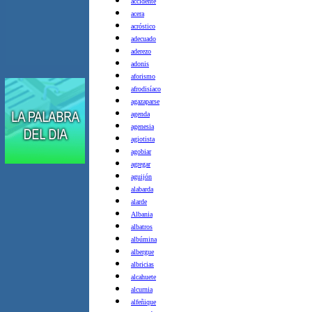
accidente
acera
acróstico
adecuado
aderezo
adonis
aforismo
afrodisíaco
agazaparse
agenda
agenesia
agiotista
agobiar
agregar
aguijón
alabarda
alarde
Albania
albatros
albúmina
albergue
albricias
alcahuete
alcurnia
alfeñique