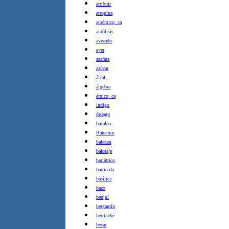
atribuir
atropina
auténtico, ca
autólisis
avezado
ayer
azafata
azúcar
álcali
álgebra
étnico, ca
índigo
órdago
bacalao
Bahamas
balanza
balotaje
bariátrico
barricada
basílica
bazo
benjuí
bergantín
berrinche
besar