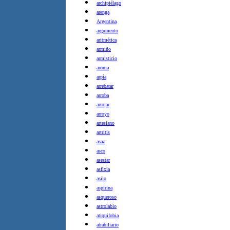
archipiélago
arenga
Argentina
argumento
aritmética
armiño
armisticio
aroma
arpía
arrebatar
arroba
arrojar
arroyo
artesiano
artritis
asaz
asco
asestar
asfixia
asilo
aspirina
asqueroso
astrolabio
atiquifobia
atrabiliario