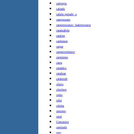
calipigio
calzado
calzón quitado, a
campeonato
caquistocracia / kakistocracia
caramañola
carácter
cardumen
cargar
carpetovetónico
carpintero
casta
catafalco
catalizar
catástrofe
cínico
cónclave
cedro
celta
celular
cencerro
cenit
Cenozoico
centinela
cero