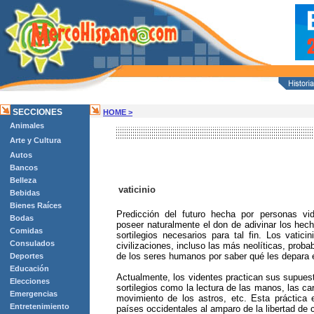
SECCIONES
HOME >
Animales
Arte y Cultura
Autos
Bancos
Belleza
vaticinio
Bebidas
Bienes Raíces
Predicción del futuro hecha por personas vi
Bodas
poseer naturalmente el don de adivinar los hec
Comidas
sortilegios necesarios para tal fin. Los vatici
Consulados
civilizaciones, incluso las más neolíticas, proba
de los seres humanos por saber qué les depara e
Deportes
Educación
Actualmente, los videntes practican sus supue
Elecciones
sortilegios como la lectura de las manos, las car
Emergencias
movimiento de los astros, etc. Esta práctica 
Entretenimiento
países occidentales al amparo de la libertad de 