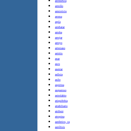
aritmética
armiño
armisticio
aroma
arpía
arrebatar
arroba
arrojar
arroyo
artesiano
artritis
asaz
asco
asestar
asfixia
asilo
aspirina
asqueroso
astrolabio
atiquifobia
atrabiliario
atribuir
atropina
auténtico, ca
autólisis