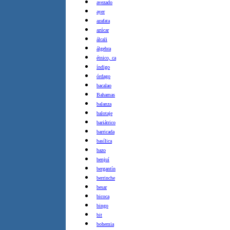
avezado
ayer
azafata
azúcar
álcali
álgebra
étnico, ca
índigo
órdago
bacalao
Bahamas
balanza
balotaje
bariátrico
barricada
basílica
bazo
benjuí
bergantín
berrinche
besar
bicoca
bingo
bit
bohemia