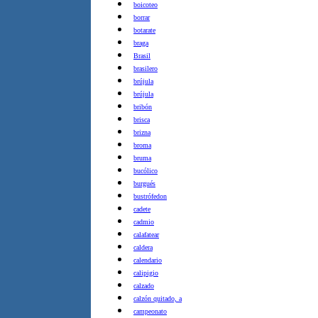
boicoteo
borrar
botarate
braga
Brasil
brasilero
brújula
brújula
bribón
brisca
brizna
broma
bruma
bucólico
burgués
bustrófedon
cadete
cadmio
calafatear
caldera
calendario
calipigio
calzado
calzón quitado, a
campeonato