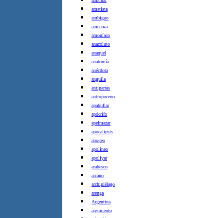
amainar
amatista
ambiguo
amenaza
amoníaco
anacoluto
anaquel
anatomía
anécdota
anguila
antiparras
antropoceno
apabullar
apócrifo
apelmazar
apocalipsis
apogeo
apolíneo
apoliyar
arabesco
arcano
archipiélago
arenga
Argentina
argumento