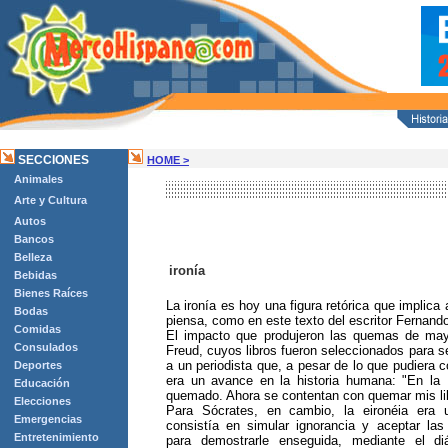
SECCIONES
HOME >
Animales
Arte y Cultura
Autos
Bancos
Belleza
ironía
Bebidas
Bienes Raíces
La ironía es hoy una figura retórica que implica 
Bodas
piensa, como en este texto del escritor Fernand
Comidas
El impacto que produjeron las quemas de ma
Consulados
Freud, cuyos libros fueron seleccionados para se
a un periodista que, a pesar de lo que pudiera
Deportes
era un avance en la historia humana: "En la
Educación
quemado. Ahora se contentan con quemar mis li
Elecciones
Para Sócrates, en cambio, la eironéia era 
Emergencias
consistía en simular ignorancia y aceptar las 
Entretenimiento
para demostrarle enseguida, mediante el di