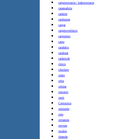
caquistocracia / kakistocracia
caramañola
carácter
cardumen
cargar
carpetovetónico
carpintero
casta
catafalco
catalizar
catástrofe
cínico
cónclave
cedro
celta
celular
cencerro
cenit
Cenozoico
centinela
cero
certamen
cerveza
cesárea
chamán