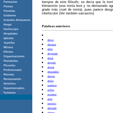
tiempos de este filósofo, se decía que la iron
Farmacias
klenasmós (una ironía leve y no demasiado agr
Fiestas
grado más cruel de ironía), pues parece desga
Florerías
interlocutor (Ver también sarcasmo).
Gobierno
Grandes Almacenes
Hogar
Palabras anteriores
Horóscopo
Hospitales
Iglesias
añicos
Joyerías
añoranza
Música
abeto
Oficina
abigarrado
Organizaciones
abisal
Pastelerías
abogado
Pizzerías
abortar
Profesionales
abracadabra
Recetas
abrupto
Restaurantes
abulia
Servicios
academia
Supermercados
acólito
Turismos
accidente
acera
acróstico
adecuado
aderezo