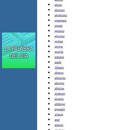
adonis
aforismo
afrodisíaco
agazaparse
agenda
agenesia
agiotista
agobiar
agregar
aguijón
alabarda
alarde
Albania
albatros
albúmina
albergue
albricias
alcahuete
alcurnia
alfeñique
algarabía
aljamía
alud
alumno