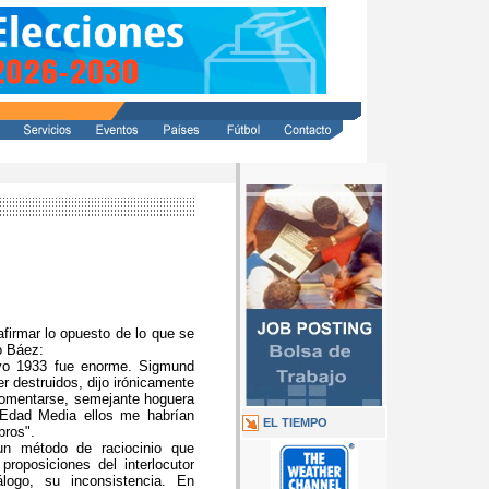
afirmar lo opuesto de lo que se
o Báez:
yo 1933 fue enorme. Sigmund
r destruidos, dijo irónicamente
 comentarse, semejante hoguera
 Edad Media ellos me habrían
EL TIEMPO
bros".
un método de raciocinio que
proposiciones del interlocutor
álogo, su inconsistencia. En