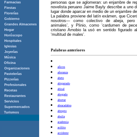
personas que se aglomeran: un enjambre de repo
Farmacias
novelista peruano Jaime Bayly describe a uno 
Fiestas
lugar donde aparcar en medio de un enjambre de
Florerías
La palabra proviene del latín exāmen, que Cice
Gobierno
nosotros― como colectivo de abeja, per
Grandes Almacenes
animales’, y Plinio, como ‘cardumen de peces
cristiano Arnobio la usó en sentido figurado 
Hogar
‘multitud de males’.
Horóscopo
Hospitales
Iglesias
Palabras anteriores
Joyerías
Música
Oficina
añicos
Organizaciones
añoranza
Pastelerías
abeto
Pizzerías
abigarrado
Profesionales
abisal
Recetas
abogado
Restaurantes
abortar
Servicios
abracadabra
Supermercados
abrupto
Turismos
abulia
academia
acólito
accidente