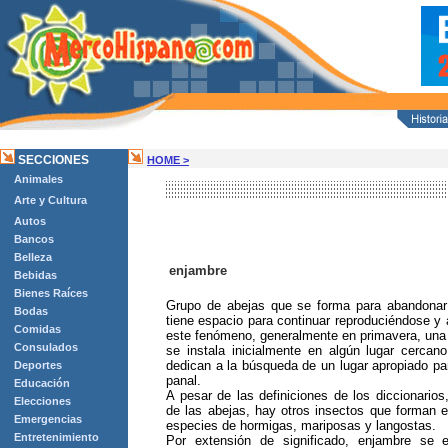
SECCIONES
HOME >
Animales
Arte y Cultura
Autos
Bancos
Belleza
enjambre
Bebidas
Bienes Raíces
Grupo de abejas que se forma para abandonar
Bodas
tiene espacio para continuar reproduciéndose y
Comidas
este fenómeno, generalmente en primavera, una p
Consulados
se instala inicialmente en algún lugar cercan
dedican a la búsqueda de un lugar apropiado par
Deportes
panal.
Educación
A pesar de las definiciones de los diccionari
Elecciones
de las abejas, hay otros insectos que forman 
Emergencias
especies de hormigas, mariposas y langostas.
Entretenimiento
Por extensión de significado, enjambre se