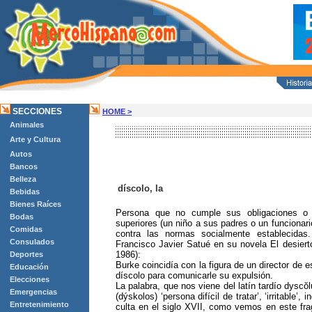
SECCIONES
HOME >
Animales
Arte y Cultura
Autos
Bancos
Belleza
díscolo, la
Bebidas
Bienes Raíces
Persona que no cumple sus obligaciones o
Bodas
superiores (un niño a sus padres o un funcionario
Comidas
contra las normas socialmente establecida
Consulados
Francisco Javier Satué en su novela El desierto
1986):
Deportes
Burke coincidía con la figura de un director de 
Educación
díscolo para comunicarle su expulsión.
Elecciones
La palabra, que nos viene del latín tardío dyscŏ
Emergencias
(dýskolos) ‘persona difícil de tratar’, ‘irritable’,
Entretenimiento
culta en el siglo XVII, como vemos en este fr