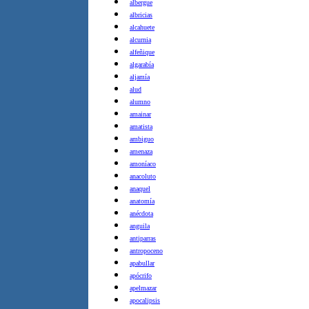
albergue
albricias
alcahuete
alcurnia
alfeñique
algarabía
aljamía
alud
alumno
amainar
amatista
ambiguo
amenaza
amoníaco
anacoluto
anaquel
anatomía
anécdota
anguila
antiparras
antropoceno
apabullar
apócrifo
apelmazar
apocalipsis