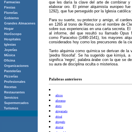
que les daría la clave del arte de combinar 
Farmacias
elaborar oro. El primer alquimista europeo fu
Fiestas
1292), que fue perseguido por la Iglesia católica 
Florerías
Gobierno
Para su suerte, su protector y amigo, el carden
Grandes Almacenes
en 1265 al trono de Roma con el nombre de Cle
sobre sus experiencias en una carta secreta. El 
Hogar
al informe, del que resultó su llamado Opus 
Horóscopo
como Paracelso (1490-1541), los mayores alqu
Hospitales
considerados hoy como los precursores de la cie
Iglesias
Joyerías
Tanto alquimia como química se derivan de la v
'piedra filosofal'. Se ha sugerido que kimiyá, 
Música
significa 'negro', palabra árabe con la que se d
Oficina
su aura de disciplina oculta o misteriosa.
Organizaciones
Pastelerías
Pizzerías
Palabras anteriores
Profesionales
Recetas
Restaurantes
añicos
Servicios
añoranza
Supermercados
abeto
Turismos
abigarrado
abisal
abogado
abortar