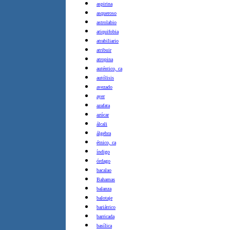
aspirina
asqueroso
astrolabio
atiquifobia
atrabiliario
atribuir
atropina
auténtico, ca
autólisis
avezado
ayer
azafata
azúcar
álcali
álgebra
étnico, ca
índigo
órdago
bacalao
Bahamas
balanza
balotaje
bariátrico
barricada
basílica