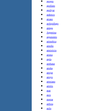
apogeo
apolíneo
apoliyar
arabesco
arcano
archipiélago
arenga
Argentina
argumento
aritmética
armiño
armisticio
aroma
arpía
arrebatar
arroba
arrojar
arroyo
artesiano
artritis
asaz
asco
asestar
asfixia
asilo