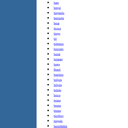
bazo
benjuí
bergantín
berrinche
besar
bicoca
bingo
bit
bohemia
boicoteo
borrar
botarate
braga
Brasil
brasilero
brújula
brújula
bribón
brisca
brizna
broma
bruma
bucólico
burgués
bustrófedon