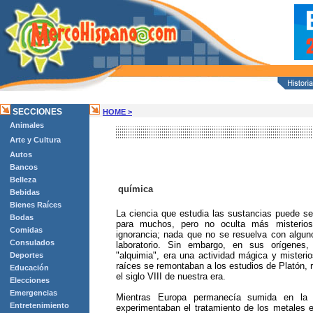
SECCIONES
HOME >
Animales
Arte y Cultura
Autos
Bancos
Belleza
química
Bebidas
Bienes Raíces
La ciencia que estudia las sustancias puede se
Bodas
para muchos, pero no oculta más misterios
Comidas
ignorancia; nada que no se resuelva con algun
Consulados
laboratorio. Sin embargo, en sus orígenes
"alquimia", era una actividad mágica y misterio
Deportes
raíces se remontaban a los estudios de Platón, 
Educación
el siglo VIII de nuestra era.
Elecciones
Emergencias
Mientras Europa permanecía sumida en la 
Entretenimiento
experimentaban el tratamiento de los metales en