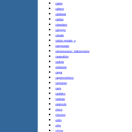
cadete
cadmio
calafatear
caldera
calendario
calipigio
calzado
calzón quitado, a
campeonato
caquistocracia / kakistocracia
caramañola
carácter
cardumen
cargar
carpetovetónico
carpintero
casta
catafalco
catalizar
catástrofe
cínico
cónclave
cedro
celta
celular