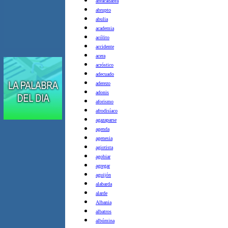
abracadabra
abrupto
abulia
academia
acólito
accidente
acera
acróstico
adecuado
aderezo
adonis
aforismo
afrodisíaco
agazaparse
agenda
agenesia
agiotista
agobiar
agregar
aguijón
alabarda
alarde
Albania
albatros
albúmina