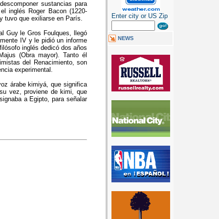
y descomponer sustancias para
e el inglés Roger Bacon (1220-
Enter city or US Zip
y tuvo que exiliarse en París.
al Guy le Gros Foulques, llegó
NEWS
mente IV y le pidió un informe
filósofo inglés dedicó dos años
Majus (Obra mayor). Tanto él
imistas del Renacimiento, son
ncia experimental.
oz árabe kimiyá, que significa
a su vez, proviene de kimi, que
esignaba a Egipto, para señalar