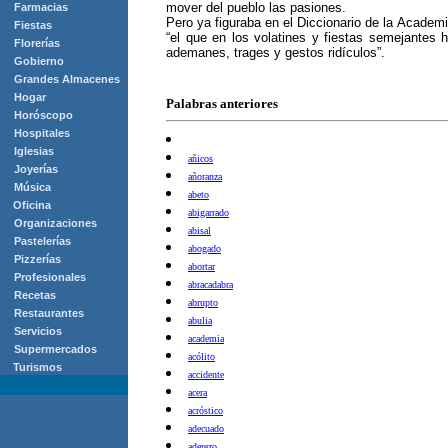
mover del pueblo las pasiones.
Farmacias
Pero ya figuraba en el Diccionario de la Academ
Fiestas
“el que en los volatines y fiestas semejantes 
Florerías
ademanes, trages y gestos ridículos”.
Gobierno
Grandes Almacenes
Hogar
Palabras anteriores
Horóscopo
Hospitales
Iglesias
añicos
Joyerías
añoranza
Música
abeto
Oficina
abigarrado
Organizaciones
abisal
Pastelerías
abogado
Pizzerías
abortar
Profesionales
abracadabra
Recetas
abrupto
Restaurantes
abulia
Servicios
academia
Supermercados
acólito
Turismos
accidente
acera
acróstico
adecuado
aderezo