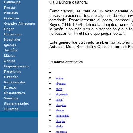
ula ulalundre calandra.
Farmacias
Fiestas
Como vemos, se trata de un texto carente d
Florerías
frases u oraciones, todas o algunas de ellas i
Gobierno
agradable. Posteriormente el poeta, narrador
Grandes Almacenes
Reyes (1889-1959), definió la jitanjáfora como 
la razón, sino más bien a la sensación y a la fa
Hogar
no buscan un fin útil sino que juegan solas”.
Horóscopo
Hospitales
Este género fue cultivado también por autores 
Iglesias
Asturias, Mario Benedetti y Gonzalo Torrente Bal
Joyerías
Música
Oficina
Palabras anteriores
Organizaciones
Pastelerías
Pizzerías
añicos
Profesionales
añoranza
Recetas
abeto
Restaurantes
abigarrado
Servicios
abisal
Supermercados
abogado
Turismos
abortar
abracadabra
abrupto
abulia
academia