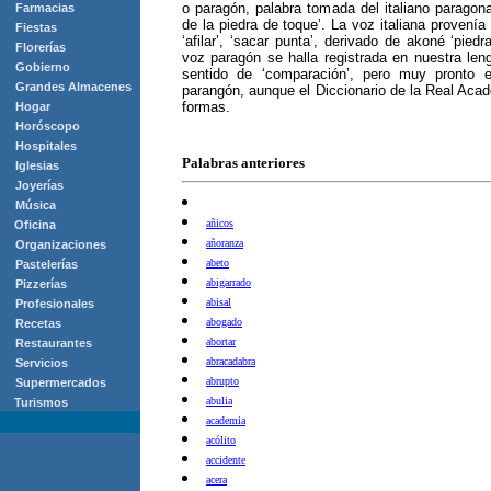
o paragón, palabra tomada del italiano paragona
Farmacias
de la piedra de toque’. La voz italiana provenía 
Fiestas
‘afilar’, ‘sacar punta’, derivado de akoné ‘piedr
Florerías
voz paragón se halla registrada en nuestra len
Gobierno
sentido de ‘comparación’, pero muy pronto e
Grandes Almacenes
parangón, aunque el Diccionario de la Real Ac
formas.
Hogar
Horóscopo
Hospitales
Palabras anteriores
Iglesias
Joyerías
Música
añicos
Oficina
añoranza
Organizaciones
abeto
Pastelerías
abigarrado
Pizzerías
abisal
Profesionales
abogado
Recetas
abortar
Restaurantes
abracadabra
Servicios
abrupto
Supermercados
abulia
Turismos
academia
acólito
accidente
acera